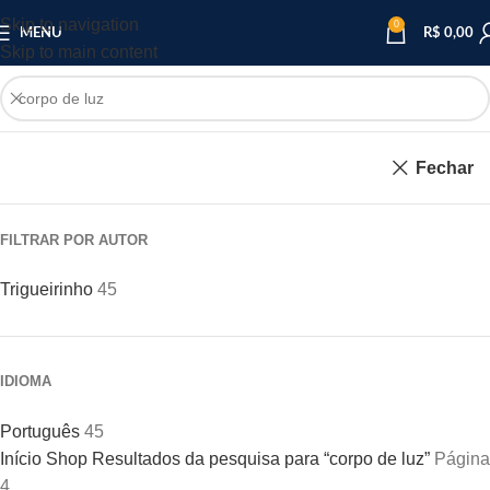
Skip to navigation
0
MENU
R$
0,00
Skip to main content
Fechar
FILTRAR POR AUTOR
Trigueirinho
45
IDIOMA
Português
45
Início
Shop
Resultados da pesquisa para “corpo de luz”
Página
4