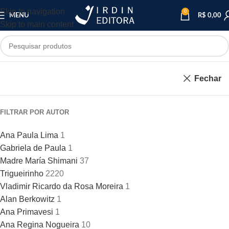
Skip to navigation
0
MENU
R$
0,00
Skip to main content
Fechar
FILTRAR POR AUTOR
Ana Paula Lima
1
Gabriela de Paula
1
Madre María Shimani
37
Trigueirinho
2220
Vladimir Ricardo da Rosa Moreira
1
Alan Berkowitz
1
Ana Primavesi
1
Ana Regina Nogueira
10