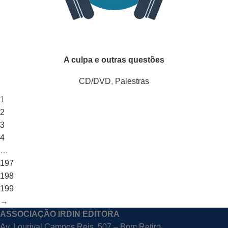
A culpa e outras questões
CD/DVD
,
Palestras
1
2
3
4
…
197
198
199
→
ASSOCIAÇÃO IRDIN EDITORA
Av. Lourival Campos Reis, 507 – Bom Retiro