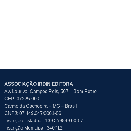
ASSOCIAÇÃO IRDIN EDITORA
Av. Lourival Campos Reis, 507 – Bom Retiro
CEP: 37225-000
Carmo da Cachoeira – MG – Brasil
CNPJ: 07.449.047/0001-86
Inscrição Estadual: 139.359899.00-67
Inscrição Municipal: 340712