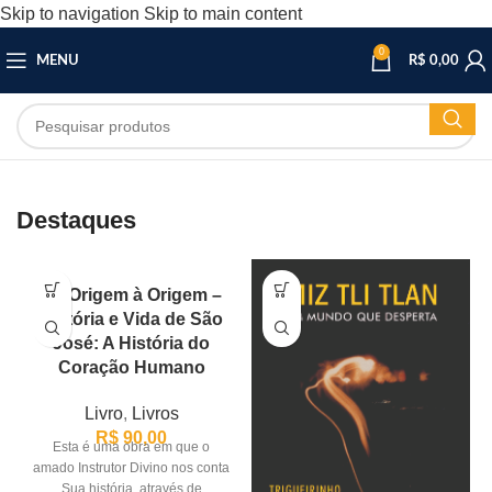
Skip to navigation
Skip to main content
0
MENU
R$
0,00
Destaques
Da Origem à Origem –
História e Vida de São
José: A História do
Coração Humano
Livro
,
Livros
R$
90,00
Esta é uma obra em que o
amado Instrutor Divino nos conta
Sua história, através de