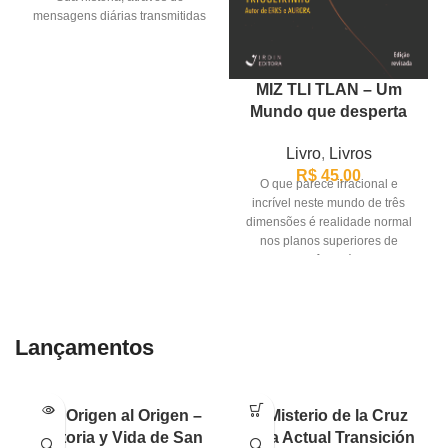
mensagens diárias transmitidas
por
MIZ TLI TLAN – Um
Mundo que desperta
Livro
,
Livros
R$
45,00
O que parece irracional e
incrível neste mundo de três
dimensões é realidade normal
nos planos superiores de
consciência.´ (Miz
Lançamentos
Del Origen al Origen –
El Misterio de la Cruz
Historia y Vida de San
en la Actual Transición