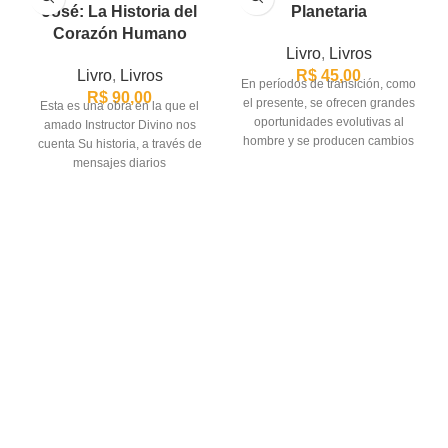
José: La Historia del
Planetaria
Corazón Humano
Livro
,
Livros
Livro
,
Livros
R$
45,00
En períodos de transición, como
R$
90,00
el presente, se ofrecen grandes
Esta es una obra en la que el
oportunidades evolutivas al
amado Instructor Divino nos
hombre y se producen cambios
cuenta Su historia, a través de
profundos en
mensajes diarios