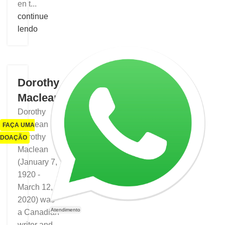
en t...
continue
lendo
Dorothy
Maclean
Dorothy
Maclean
FAÇA UMA
Dorothy
DOAÇÃO
Maclean
(January 7,
1920 -
March 12,
2020) was
Atendimento
a Canadian
writer and