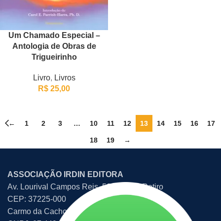
Um Chamado Especial –
Antologia de Obras de
Trigueirinho
Livro
,
Livros
R$
25,00
←
1
2
3
…
10
11
12
13
14
15
16
17
18
19
→
ASSOCIAÇÃO IRDIN EDITORA
Av. Lourival Campos Reis, 507 – Bom Retiro
CEP: 37225-000
Carmo da Cachoeira – MG – Brasil