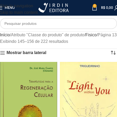
Skip to navigation
0
MENU
R$
0,00
Skip to main content
Início
Atributo "Classe do produto" de produto
Fisico
Página 13
Exibindo 145–156 de 222 resultados
Mostrar barra lateral