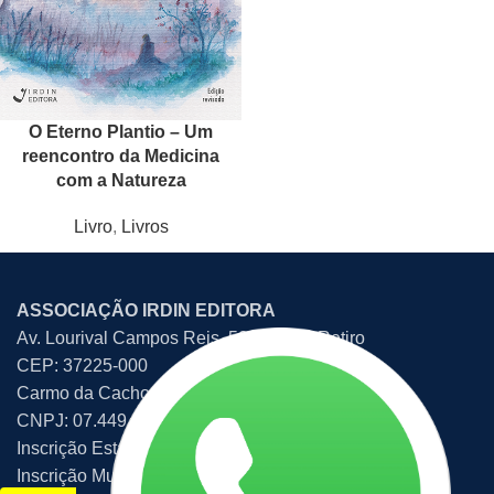
O Eterno Plantio – Um
reencontro da Medicina
com a Natureza
Livro
,
Livros
ASSOCIAÇÃO IRDIN EDITORA
Av. Lourival Campos Reis, 507 – Bom Retiro
CEP: 37225-000
Carmo da Cachoeira – MG – Brasil
CNPJ: 07.449.047/0001-86
Inscrição Estadual: 139.359899.00-67
Inscrição Municipal: 340712