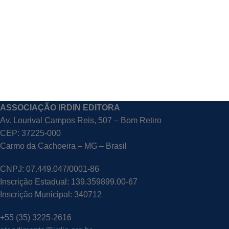
ASSOCIAÇÃO IRDIN EDITORA
Av. Lourival Campos Reis, 507 – Bom Retiro
CEP: 37225-000
Carmo da Cachoeira – MG – Brasil
CNPJ: 07.449.047/0001-86
Inscrição Estadual: 139.359899.00-67
Inscrição Municipal: 340712
+55 (35) 3225-2616