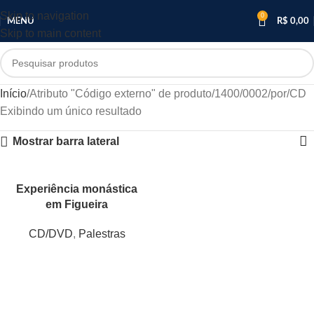
Skip to navigation
0
MENU
R$
0,00
Skip to main content
Início
Atributo "Código externo" de produto
1400/0002/por/CD
Exibindo um único resultado
Mostrar barra lateral
Experiência monástica
em Figueira
CD/DVD
,
Palestras