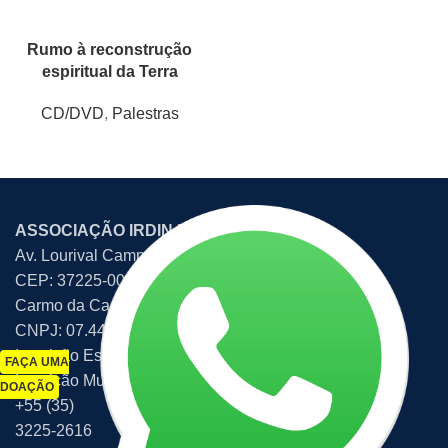
Rumo à reconstrução
espiritual da Terra
CD/DVD
,
Palestras
ASSOCIAÇÃO IRDIN EDITORA
Av. Lourival Campos Reis, 507 – Bom Retiro
CEP: 37225-000
Carmo da Cachoeira – MG – Brasil
CNPJ: 07.449.047/0001-86
Inscrição Estadual: 139.359899.00-67
FAÇA UMA
Inscrição Municipal: 340712
DOAÇÃO
+55 (35)
3225-2616