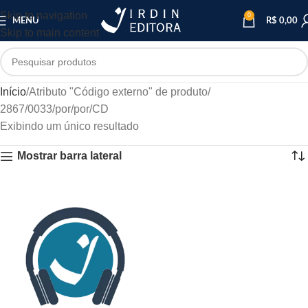
Skip to navigation
0
MENU
R$
0,00
Skip to main content
Início
Atributo "Código externo" de produto
2867/0033/por/por/CD
Exibindo um único resultado
Mostrar barra lateral