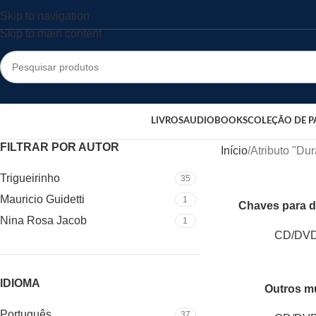
Skip to navigation
Skip to main content
LIVROS
AUDIOBOOKS
COLEÇÃO DE P
FILTRAR POR AUTOR
Início
Atributo "Du
Trigueirinho
35
Mauricio Guidetti
1
Chaves para 
Nina Rosa Jacob
1
CD/DV
IDIOMA
Outros m
Português
37