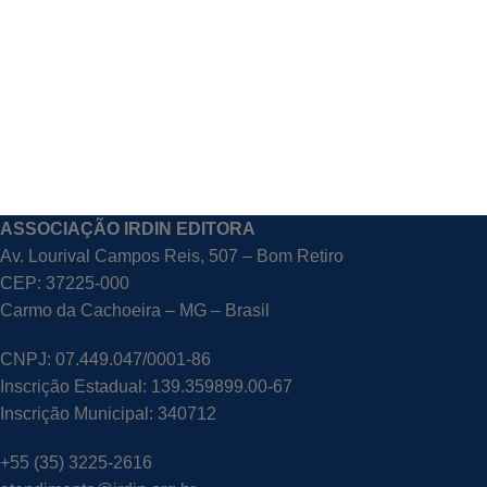
ASSOCIAÇÃO IRDIN EDITORA
Av. Lourival Campos Reis, 507 – Bom Retiro
CEP: 37225-000
Carmo da Cachoeira – MG – Brasil
CNPJ: 07.449.047/0001-86
Inscrição Estadual: 139.359899.00-67
Inscrição Municipal: 340712
+55 (35) 3225-2616