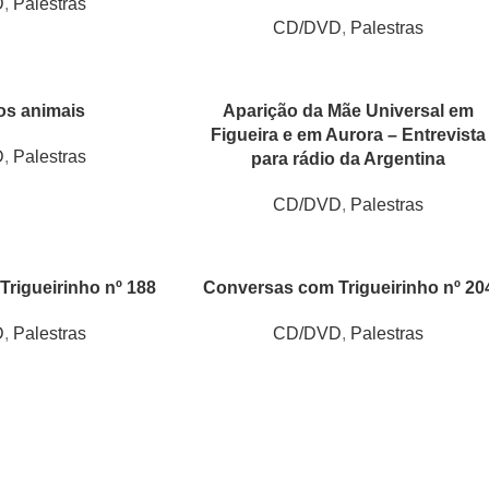
D
,
Palestras
CD/DVD
,
Palestras
os animais
Aparição da Mãe Universal em
Figueira e em Aurora – Entrevista
D
,
Palestras
para rádio da Argentina
CD/DVD
,
Palestras
rigueirinho nº 188
Conversas com Trigueirinho nº 20
D
,
Palestras
CD/DVD
,
Palestras