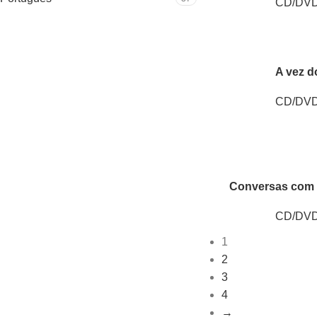
CD/DV
A vez d
CD/DV
Conversas com T
CD/DV
1
2
3
4
→