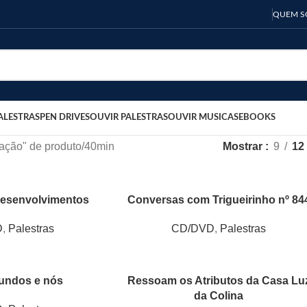
QUEM 
ALESTRAS
PEN DRIVES
OUVIR PALESTRAS
OUVIR MUSICAS
EBOOKS
ração" de produto
40min
Mostrar
9
12
desenvolvimentos
Conversas com Trigueirinho nº 84
D
,
Palestras
CD/DVD
,
Palestras
undos e nós
Ressoam os Atributos da Casa Lu
da Colina