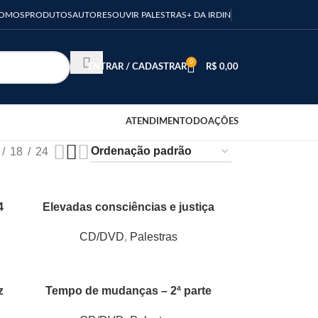
SOMOS
PRODUTOS
AUTORES
OUVIR PALESTRAS
+ DA IRDIN
0
ENTRAR / CADASTRAR
R$
0,00
ATENDIMENTO
DOAÇÕES
18
24
4
Elevadas consciências e justiça
CD/DVD
,
Palestras
z
Tempo de mudanças – 2ª parte