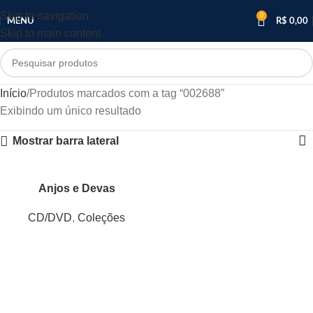
Skip to navigation
0
MENU
R$
0,00
Skip to main content
Início
Produtos marcados com a tag “002688”
Exibindo um único resultado
Mostrar barra lateral
Anjos e Devas
CD/DVD
,
Coleções