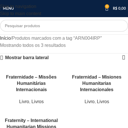
Skip to navigation
0
MENU
R$
0,00
Skip to main content
Início
Produtos marcados com a tag “ARN004IRP”
Mostrando todos os 3 resultados
Mostrar barra lateral
Fraternidade – Missões
Fraternidad – Misiones
Humanitárias
Humanitarias
Internacionais
Internacionales
Livro
,
Livros
Livro
,
Livros
Fraternity – International
Humanitarian Missions