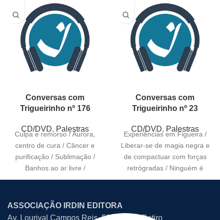
Conversas com
Conversas com
Trigueirinho nº 176
Trigueirinho nº 23
CD/DVD
,
Palestras
CD/DVD
,
Palestras
Culpa e remorso / Aurora,
Experiências em Figueira /
centro de cura / Câncer e
Liberar-se de magia negra e
purificação / Sublimação /
de compactuar com forças
Banhos ao ar livre /
retrógradas / Ninguém é
médico na própria
ASSOCIAÇÃO IRDIN EDITORA
Av. Lourival Campos Reis, 507 – Bom Retiro