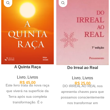
A Quinta Raça
Do Irreal ao Real
Livro
,
Livros
Livro
,
Livros
R$
45,00
R$
25,00
Este livro trata da nova raça
DO IRREAL AO REAL nos
que viverá na superfície da
apresenta chaves para que
Terra após sua completa
possamos conscientemente
transformação. É o
nos transformar em
surpreendente relato
instrumentos positivos da