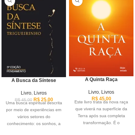
A Quinta Raça
A Busca da Síntese
Livro
,
Livros
Livro
,
Livros
R$
45,00
R$
25,00
R$
45,00
Este livro trata da nova raça
Uma busca espiritual descrita
que viverá na superfície da
por meio de experiências em
Terra após sua completa
vários setores do
transformação. É o
conhecimento: os sonhos, a
surpreendente relato
energia dos Raios, os