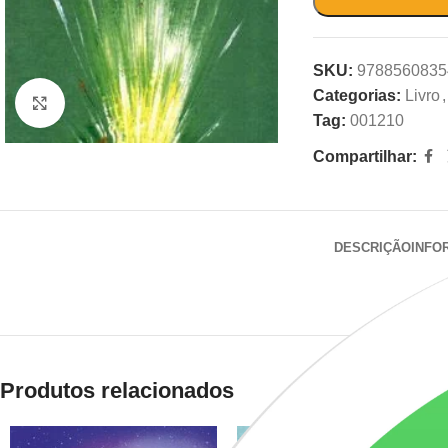
SKU:
9788560835
Categorias:
Livro
,
Clique para ampliar
Tag:
001210
Compartilhar:
DESCRIÇÃO
INFO
Produtos relacionados