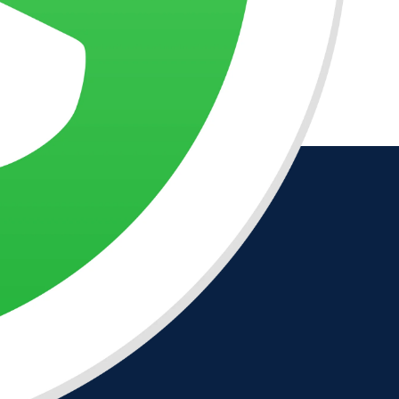
lleva a través de su
de 400 pensamentos,
simplicidad a una reflexión
reunidos dos ensinamentos
profunda y un
e instruções de Trigueirinho
nos leva a refletir sobre