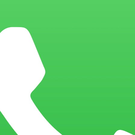
Em Nome da
Jejum de
Clareza
Preocupação
Livro
,
Mini-livros
Livro
,
Mini-livros
R$
5,00
R$
5,00
Para discernir o que é real e
Jejum não precisa ser
o que é fruto da imaginação
apenas abstinência de