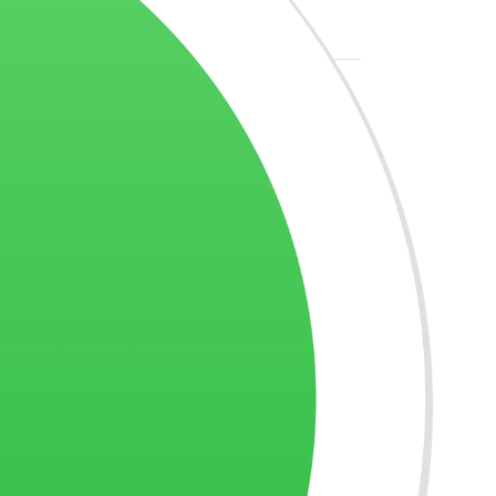
R$
90,00
Um Novo Impulso
Astrológico
R$
45,00
Seleção de
Pensamientos para
Pensamentos Vol.2
todo el año (ES)
(PT)
Livro
,
Livros
,
Mini-livros
R$
10,00
Livro
,
Livros
,
Mini-livros
Este libro de Pensamientos
R$
15,00
diarios de Trigueirinho, nos
Este pequeno livro com mai