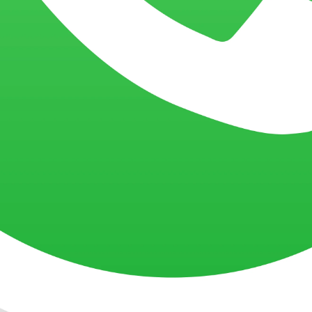
nas informações sobre
alimentos materiais. Há
contatos com naves
outras formas de jejum, em
extraterrestres
que nos abstemos de tudo