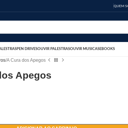
QUEM 
ALESTRAS
PEN DRIVES
OUVIR PALESTRAS
OUVIR MUSICAS
EBOOKS
ros
A Cura dos Apegos
dos Apegos