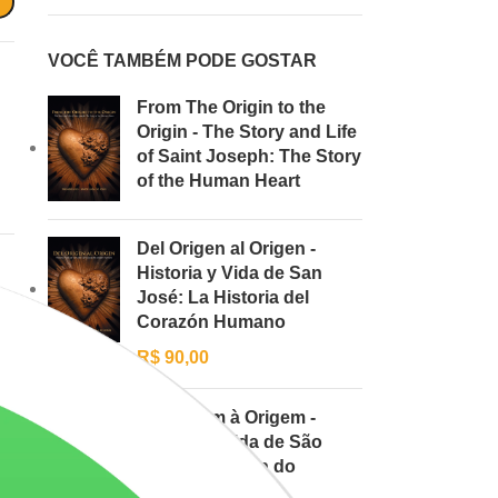
VOCÊ TAMBÉM PODE GOSTAR
From The Origin to the
Origin - The Story and Life
of Saint Joseph: The Story
of the Human Heart
Del Origen al Origen -
Historia y Vida de San
José: La Historia del
Corazón Humano
R$
90,00
Da Origem à Origem -
História e Vida de São
José: A História do
Coração Humano