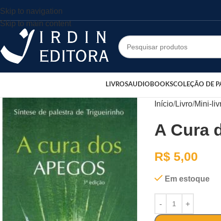
Skip to navigation
Skip to main content
LIVROS
AUDIOBOOKS
COLEÇÃO DE P
Início
Livro
Mini-liv
A Cura 
R$
5,00
Em estoque