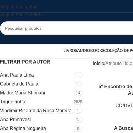
Skip to navigation
Skip to main content
LIVROS
AUDIOBOOKS
COLEÇÃO DE P
FILTRAR POR AUTOR
Início
Atributo "Idi
Ana Paula Lima
1
Gabriela de Paula
1
5º Encontro de
Madre María Shimani
A
14
Trigueirinho
2025
CD/DV
Vladimir Ricardo da Rosa Moreira
1
Ana Primavesi
1
A Busca
Ana Regina Nogueira
8