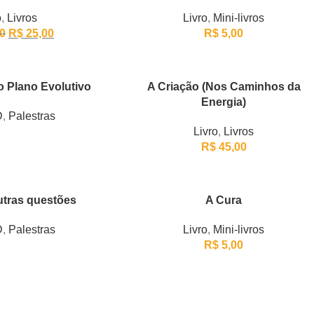
o
,
Livros
Livro
,
Mini-livros
0
R$
25,00
R$
5,00
o Plano Evolutivo
A Criação (Nos Caminhos da
Energia)
D
,
Palestras
Livro
,
Livros
R$
45,00
utras questões
A Cura
D
,
Palestras
Livro
,
Mini-livros
R$
5,00