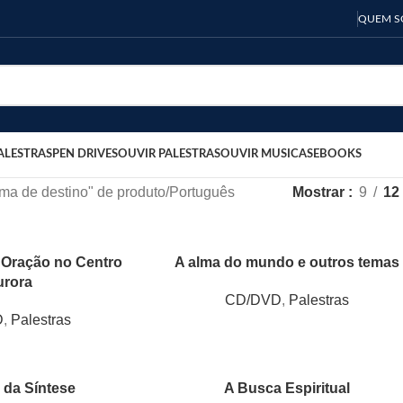
QUEM 
ALESTRAS
PEN DRIVES
OUVIR PALESTRAS
OUVIR MUSICAS
EBOOKS
oma de destino" de produto
Português
Mostrar
9
12
 Oração no Centro
A alma do mundo e outros temas
urora
CD/DVD
,
Palestras
D
,
Palestras
 da Síntese
A Busca Espiritual