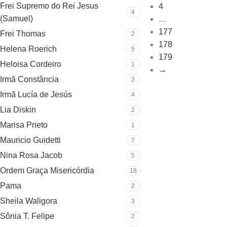
Frei Supremo do Rei Jesus
4
4
(Samuel)
…
177
Frei Thomas
2
178
Helena Roerich
5
179
Heloisa Cordeiro
1
→
Irmã Constância
2
Irmã Lucía de Jesús
4
Lia Diskin
2
Marisa Prieto
1
Mauricio Guidetti
7
Nina Rosa Jacob
5
Ordem Graça Misericórdia
18
Pama
2
Sheila Waligora
3
Sônia T. Felipe
2