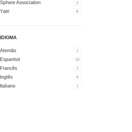
Sphere Association
2
Yatri
8
IDIOMA
Alemão
1
Espanhol
10
Francês
1
Inglês
9
Italiano
1