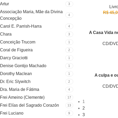
Artur
3
Livr
Associação Maria, Mãe da Divina
R$
45,0
4
Concepção
Carol E. Parrish-Harra
4
A Casa Vida n
Chara
3
Conceição Trucom
1
CD/DV
Coral de Figueira
2
Darcy Graciotti
1
Denise Gontijo Machado
1
Dorothy Maclean
1
A culpa e o
Dr. Eric Slywitch
2
CD/DV
Dra. Maria de Fátima
4
Frei Ameino (Clemente)
17
1
Frei Elías del Sagrado Corazón
13
2
Frei Luciano
9
3