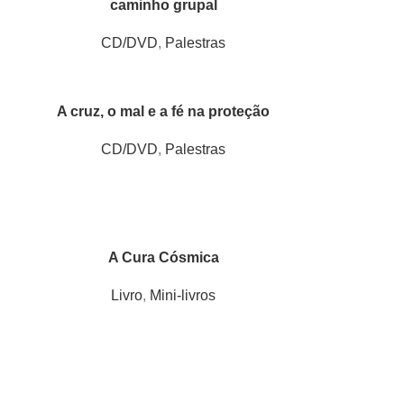
caminho grupal
CD/DVD
,
Palestras
A cruz, o mal e a fé na proteção
CD/DVD
,
Palestras
A Cura Cósmica
Livro
,
Mini-livros