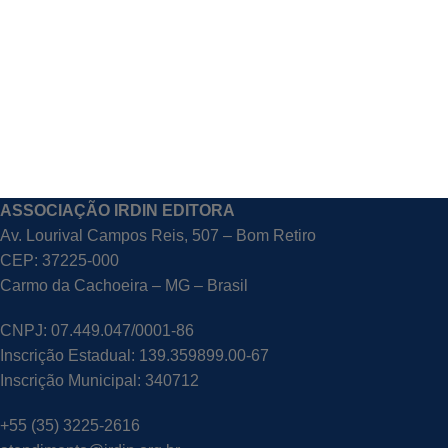
ASSOCIAÇÃO IRDIN EDITORA
Av. Lourival Campos Reis, 507 – Bom Retiro
CEP: 37225-000
Carmo da Cachoeira – MG – Brasil
CNPJ: 07.449.047/0001-86
Inscrição Estadual: 139.359899.00-67
Inscrição Municipal: 340712
+55 (35) 3225-2616