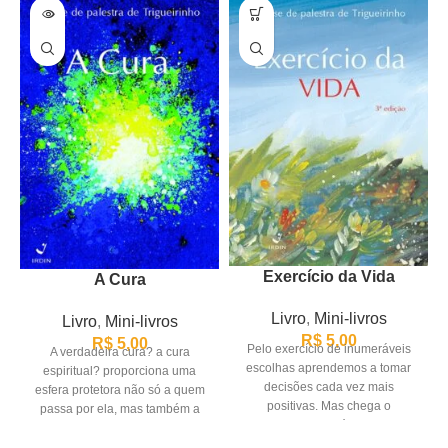
Exercício da Vida
A Cura
Livro
,
Mini-livros
Livro
,
Mini-livros
R$
5,00
R$
5,00
Pelo exercício de inumeráveis
A verdadeira cura? a cura
escolhas aprendemos a tomar
espiritual? proporciona uma
decisões cada vez mais
esfera protetora não só a quem
positivas. Mas chega o
passa por ela, mas também a
momento, após tantas
experiências,