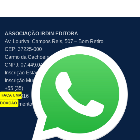
ASSOCIAÇÃO IRDIN EDITORA
Av. Lourival Campos Reis, 507 – Bom Retiro
CEP: 37225-000
Carmo da Cachoeira – MG – Brasil
CNPJ: 07.449.047/0001-86
Inscrição Estadual: 139.359899.00-67
Inscrição Municipal: 340712
+55 (35)
FAÇA UMA
3225-2616
DOAÇÃO
atendimento@irdin.org.br