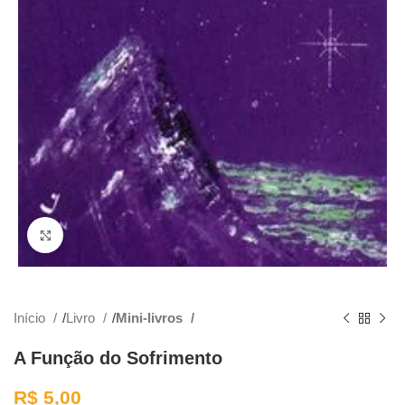
Clique para ampliar
Início
Livro
Mini-livros
A Função do Sofrimento
R$
5,00