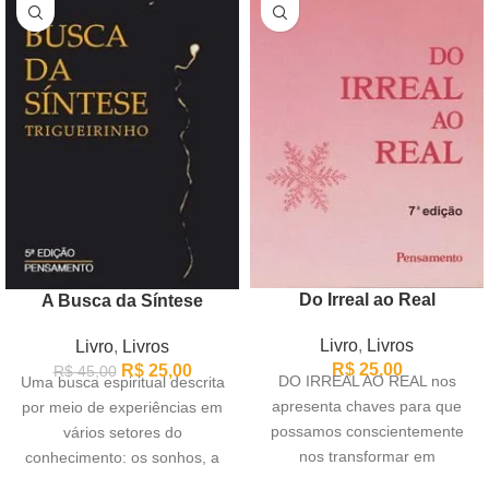
Do Irreal ao Real
A Busca da Síntese
Livro
,
Livros
Livro
,
Livros
R$
25,00
R$
25,00
R$
45,00
DO IRREAL AO REAL nos
Uma busca espiritual descrita
apresenta chaves para que
por meio de experiências em
possamos conscientemente
vários setores do
nos transformar em
conhecimento: os sonhos, a
instrumentos positivos da
energia dos Raios, os