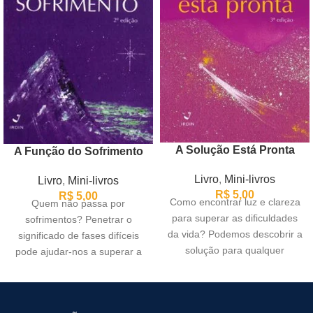
A Solução Está Pronta
A Função do Sofrimento
Livro
,
Mini-livros
Livro
,
Mini-livros
R$
5,00
R$
5,00
Como encontrar luz e clareza
Quem não passa por
para superar as dificuldades
sofrimentos? Penetrar o
da vida? Podemos descobrir a
significado de fases difíceis
solução para qualquer
pode ajudar-nos a superar a
impasse percorrendo o
causa de muitos males.