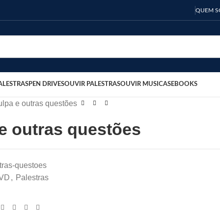
QUEM 
ALESTRAS
PEN DRIVES
OUVIR PALESTRAS
OUVIR MUSICAS
EBOOKS
ulpa e outras questões
e outras questões
tras-questoes
VD
,
Palestras