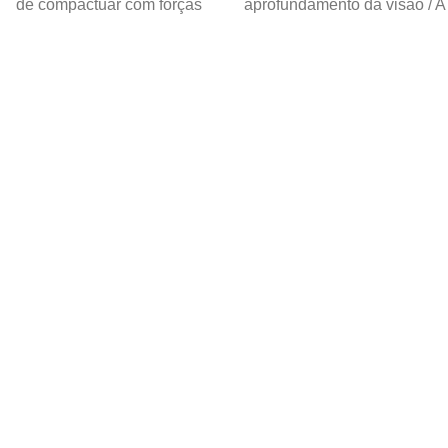
de compactuar com forças
aprofundamento da visão / A
retrógradas / Ninguém é
transmutação de Jesus /
médico na própria