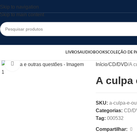
Skip to navigation
Skip to main content
LIVROS
AUDIOBOOKS
COLEÇÃO DE P
Clique para ampliar
Início
CD/DVD
A c
A culpa 
SKU:
a-culpa-e-ou
Categorias:
CD/D
Tag:
000532
Compartilhar: