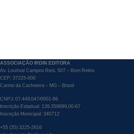
ASSOCIAÇÃO IRDIN EDITORA
Av. Lourival Campos Reis, 507 – Bom Retiro
CEP: 37225-000
Carmo da Cachoeira – MG – Brasil
CNPJ: 07.449.047/0001-86
Inscrição Estadual: 139.359899.00-67
Inscrição Municipal: 340712
+55 (35) 3225-2616