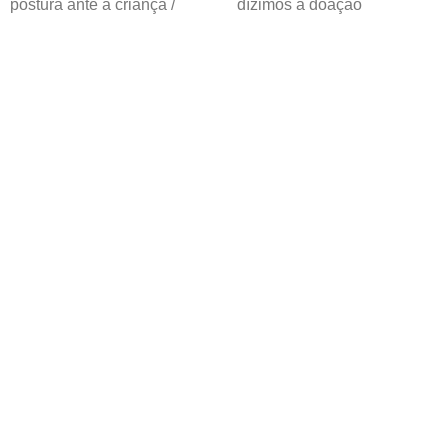
postura ante a criança /
dízimos à doação
Tarefas evolutivas e
espontânea / Elogio e
aprendizagem / Sinceridade
exemplo na educação / O