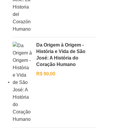
Conversas com
Conversas com
Trigueirinho nº 431
Trigueirinho nº 432
CD/DVD
,
Palestras
CD/DVD
,
Palestras
Cura do corpo emocional /
Simbolismo do ouvido direi
Da Origem à Origem -
Filhos hoje / Alegria e fé /
/ Alimentação com carne e
História e Vida de São
Caminho espiritual no
atraso da humanidade /
José: A História do
mundo / Ordem e disciplina
Rumo ao amor / Função
Coração Humano
divina do
R$
90,00