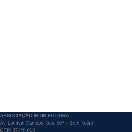
ASSOCIAÇÃO IRDIN EDITORA
Av. Lourival Campos Reis, 507 – Bom Retiro
CEP: 37225-000