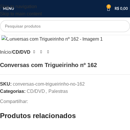
Skip to navigation
0
MENU
R$
0,00
Skip to main content
Clique para ampliar
Início
CD/DVD
Conversas com Trigueirinho nº 162
SKU:
conversas-com-trigueirinho-no-162
Categorias:
CD/DVD
,
Palestras
Compartilhar:
Produtos relacionados