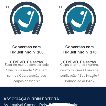
Conversas com
Conversas com
Trigueirinho nº 100
Trigueirinho nº 176
CD/DVD
,
Palestras
CD/DVD
,
Palestras
Estar no mundo sem ser dele
Culpa e remorso / Aurora,
/ Diante da morte / Voar em
centro de cura / Câncer e
sonho / Coordenação dos
purificação / Sublimação /
corpos pessoais /
Banhos ao ar livre /
ASSOCIAÇÃO IRDIN EDITORA
Av. Lourival Campos Reis, 507 – Bom Retiro