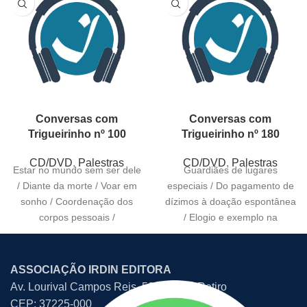
Conversas com
Conversas com
Trigueirinho nº 100
Trigueirinho nº 180
CD/DVD
,
Palestras
CD/DVD
,
Palestras
Estar no mundo sem ser dele
Guardiães de lugares
/ Diante da morte / Voar em
especiais / Do pagamento de
sonho / Coordenação dos
dízimos à doação espontânea
corpos pessoais /
/ Elogio e exemplo na
educação / O
ASSOCIAÇÃO IRDIN EDITORA
Av. Lourival Campos Reis, 507 – Bom Retiro
CEP: 37225-000