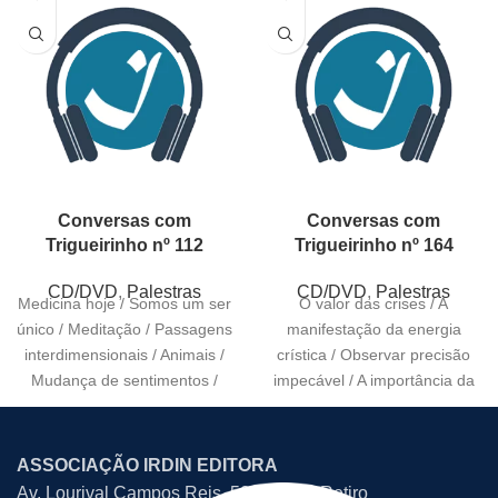
Conversas com
Conversas com
Trigueirinho nº 112
Trigueirinho nº 164
CD/DVD
,
Palestras
CD/DVD
,
Palestras
Medicina hoje / Somos um ser
O valor das crises / A
único / Meditação / Passagens
manifestação da energia
interdimensionais / Animais /
crística / Observar precisão
Mudança de sentimentos /
impecável / A importância da
Essência
atenção e
ASSOCIAÇÃO IRDIN EDITORA
Av. Lourival Campos Reis, 507 – Bom Retiro