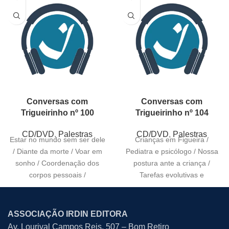
Conversas com
Conversas com
Trigueirinho nº 100
Trigueirinho nº 104
CD/DVD
,
Palestras
CD/DVD
,
Palestras
Estar no mundo sem ser dele
Crianças em Figueira /
/ Diante da morte / Voar em
Pediatra e psicólogo / Nossa
sonho / Coordenação dos
postura ante a criança /
corpos pessoais /
Tarefas evolutivas e
aprendizagem / Sinceridade
ASSOCIAÇÃO IRDIN EDITORA
Av. Lourival Campos Reis, 507 – Bom Retiro