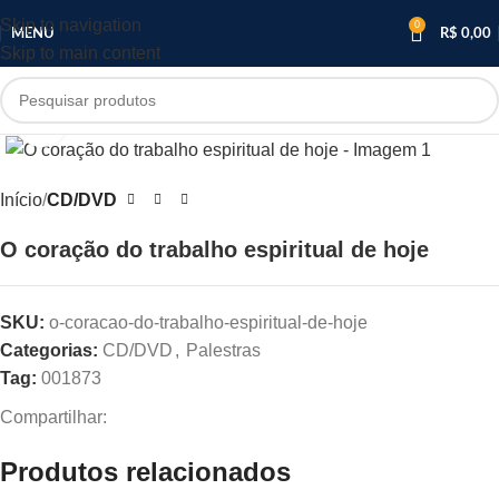
Skip to navigation
0
MENU
R$
0,00
Skip to main content
Clique para ampliar
Início
CD/DVD
O coração do trabalho espiritual de hoje
SKU:
o-coracao-do-trabalho-espiritual-de-hoje
Categorias:
CD/DVD
,
Palestras
Tag:
001873
Compartilhar:
Produtos relacionados