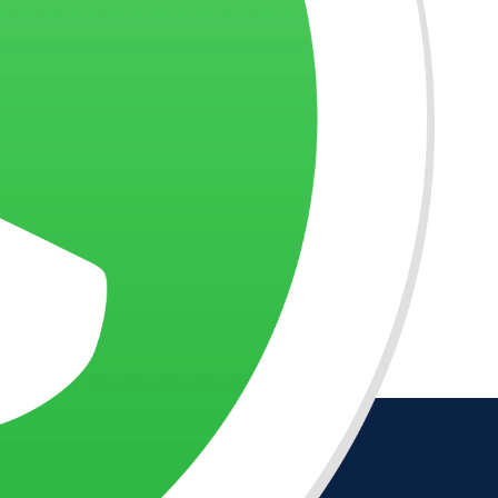
R$
90,00
Um Novo Impulso
Conversas com
Conversas com
Astrológico
Trigueirinho nº 445
Trigueirinho nº 458
R$
45,00
CD/DVD
,
Palestras
CD/DVD
,
Palestras
o
Esforço para ampliar visão /
Cura da alma / Trabalho em
Tarefa revelada por sonho /
asilo / Manifestação de alm
Que é o pecado? / Dar e
feminina / Morte em vida /
receber energia /
Malefícios do relógio