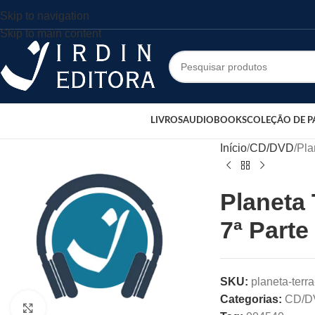
Skip to navigation
Skip to main content
LIVROS
AUDIOBOOKS
COLEÇÃO DE P
Início
CD/DVD
Pla
Planeta
7ª Part
SKU:
planeta-terr
Categorias:
CD/D
Clique para ampliar