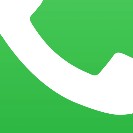
Conversas com
Conversas com
Trigueirinho nº 431
Trigueirinho nº 432
CD/DVD
,
Palestras
CD/DVD
,
Palestras
Cura do corpo emocional /
Simbolismo do ouvido direit
Filhos hoje / Alegria e fé /
/ Alimentação com carne e
Caminho espiritual no
atraso da humanidade /
mundo / Ordem e disciplina
Rumo ao amor / Função
divina do