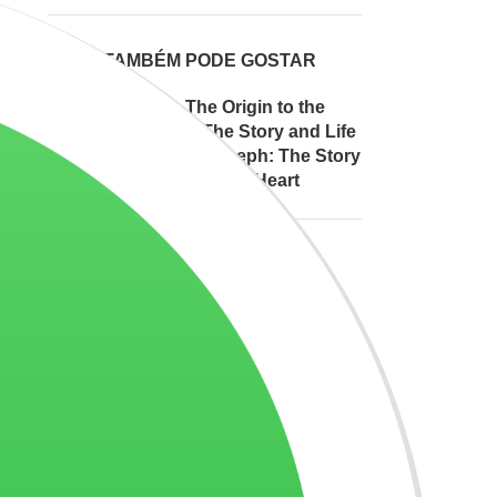
VOCÊ TAMBÉM PODE GOSTAR
From The Origin to the
Origin - The Story and Life
of Saint Joseph: The Story
of the Human Heart
Del Origen al Origen -
Historia y Vida de San
José: La Historia del
Corazón Humano
R$
90,00
Da Origem à Origem -
História e Vida de São
José: A História do
Coração Humano