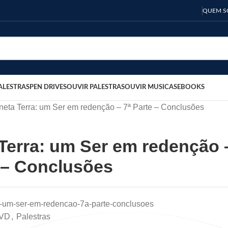
QUEM 
ALESTRAS
PEN DRIVES
OUVIR PALESTRAS
OUVIR MUSICAS
EBOOKS
neta Terra: um Ser em redenção – 7ª Parte – Conclusões
 Terra: um Ser em redenção 
e – Conclusões
a-um-ser-em-redencao-7a-parte-conclusoes
VD
,
Palestras