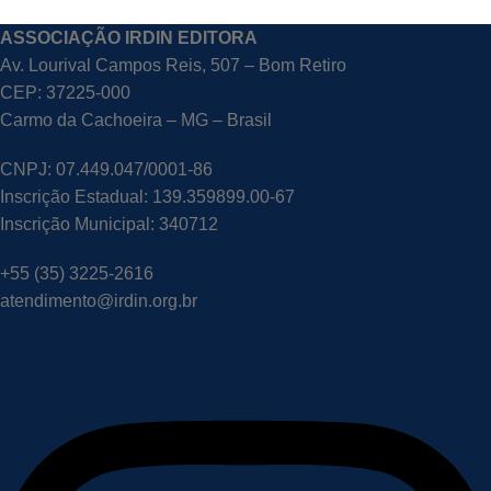
ASSOCIAÇÃO IRDIN EDITORA
Av. Lourival Campos Reis, 507 – Bom Retiro
CEP: 37225-000
Carmo da Cachoeira – MG – Brasil
CNPJ: 07.449.047/0001-86
Inscrição Estadual: 139.359899.00-67
Inscrição Municipal: 340712
+55 (35) 3225-2616
atendimento@irdin.org.br