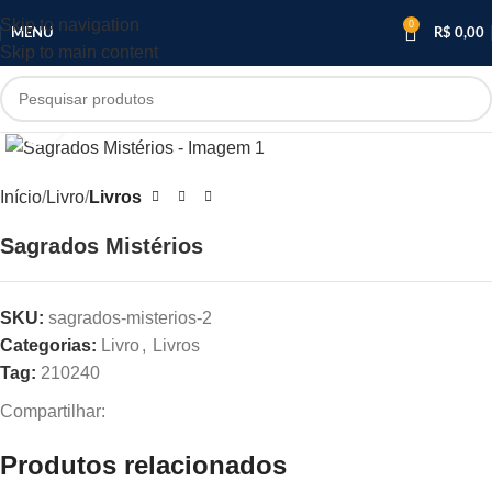
Skip to navigation
0
MENU
R$
0,00
Skip to main content
Clique para ampliar
Início
Livro
Livros
Sagrados Mistérios
SKU:
sagrados-misterios-2
Categorias:
Livro
,
Livros
Tag:
210240
Compartilhar:
Produtos relacionados