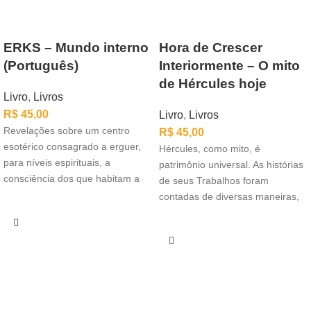
ERKS – Mundo interno
Hora de Crescer
(Português)
Interiormente – O mito
de Hércules hoje
Livro
,
Livros
R$
45,00
Livro
,
Livros
Revelações sobre um centro
R$
45,00
esotérico consagrado a erguer,
Hércules, como mito, é
para níveis espirituais, a
patrimônio universal. As histórias
consciência dos que habitam a
de seus Trabalhos foram
superfície da Terra.
contadas de diversas maneiras,
em todos os tempos,