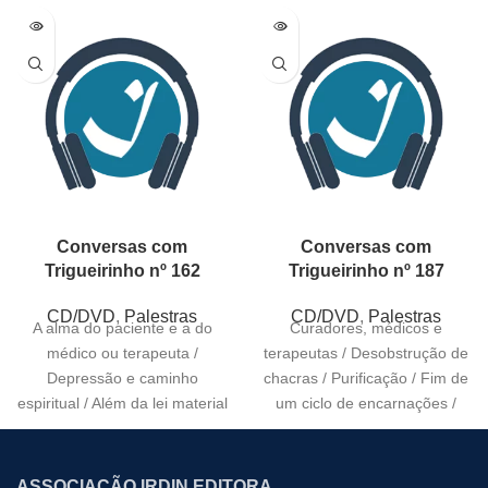
Conversas com
Conversas com
Trigueirinho nº 162
Trigueirinho nº 187
CD/DVD
,
Palestras
CD/DVD
,
Palestras
A alma do paciente e a do
Curadores, médicos e
médico ou terapeuta /
terapeutas / Desobstrução de
Depressão e caminho
chacras / Purificação / Fim de
espiritual / Além da lei material
um ciclo de encarnações /
Sonhos com
ASSOCIAÇÃO IRDIN EDITORA