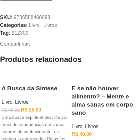
SKU:
9786588468098
Categorias:
Livro
,
Livros
Tag:
212309
Compartilhar:
Produtos relacionados
A Busca da Síntese
E se não houver
alimento? – Mente e
Livro
,
Livros
alma sanas em corpo
R$
25,00
R$
45,00
sano
Uma busca espiritual descrita por
meio de experiências em vários
Livro
,
Livros
setores do conhecimento: os
R$
40,00
sonhos, a energia dos Raios, os