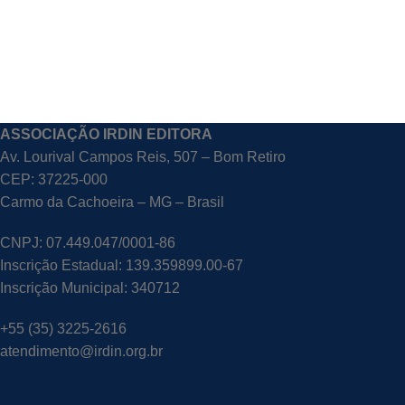
ASSOCIAÇÃO IRDIN EDITORA
Av. Lourival Campos Reis, 507 – Bom Retiro
CEP: 37225-000
Carmo da Cachoeira – MG – Brasil
CNPJ: 07.449.047/0001-86
Inscrição Estadual: 139.359899.00-67
Inscrição Municipal: 340712
+55 (35) 3225-2616
atendimento@irdin.org.br