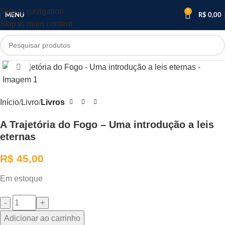
Skip to navigation
0
MENU
R$
0,00
Skip to main content
Clique para ampliar
Início
Livro
Livros
A Trajetória do Fogo – Uma introdução a leis
eternas
R$
45,00
Em estoque
Adicionar ao carrinho