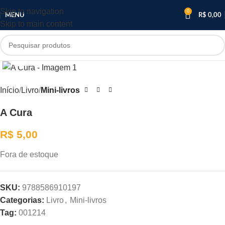
Skip to navigation
0
MENU
R$
0,00
Skip to main content
Clique para ampliar
Início
Livro
Mini-livros
A Cura
R$
5,00
Fora de estoque
SKU:
9788586910197
Categorias:
Livro
,
Mini-livros
Tag:
001214