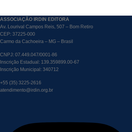
ASSOCIAÇÃO IRDIN EDITORA
Av. Lourival Campos Reis, 507 – Bom Retiro
CEP: 37225-000
Carmo da Cachoeira – MG – Brasil
CNPJ: 07.449.047/0001-86
Inscrição Estadual: 139.359899.00-67
Inscrição Municipal: 340712
+55 (35) 3225-2616
atendimento@irdin.org.br