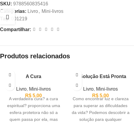
SKU:
9788560835416
Categorias:
Livro
,
Mini-livros
Tag:
001219
Compartilhar:
Produtos relacionados
A Cura
A Solução Está Pronta
Livro
,
Mini-livros
Livro
,
Mini-livros
R$
5,00
R$
5,00
A verdadeira cura? a cura
Como encontrar luz e clareza
espiritual? proporciona uma
para superar as dificuldades
esfera protetora não só a
da vida? Podemos descobrir a
quem passa por ela, mas
solução para qualquer
também a
impasse percorrendo o