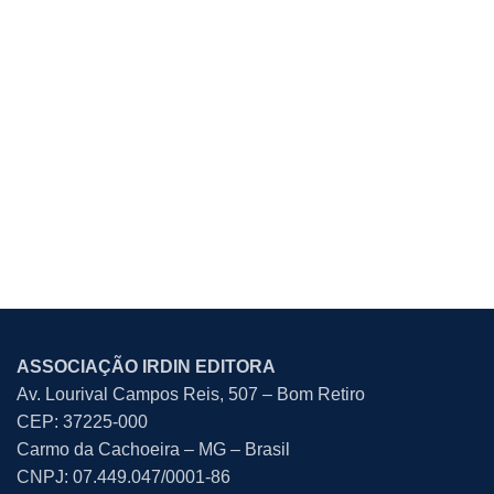
ASSOCIAÇÃO IRDIN EDITORA
Av. Lourival Campos Reis, 507 – Bom Retiro
CEP: 37225-000
Carmo da Cachoeira – MG – Brasil
CNPJ: 07.449.047/0001-86