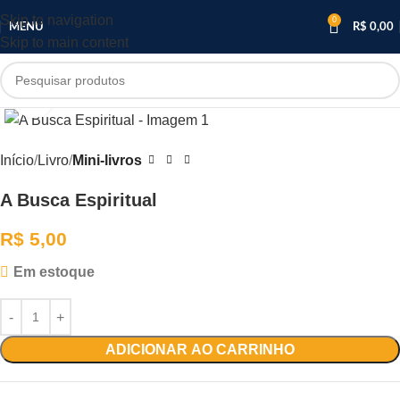
Skip to navigation
0
MENU
R$
0,00
Skip to main content
Clique para ampliar
Início
Livro
Mini-livros
A Busca Espiritual
R$
5,00
Em estoque
ADICIONAR AO CARRINHO