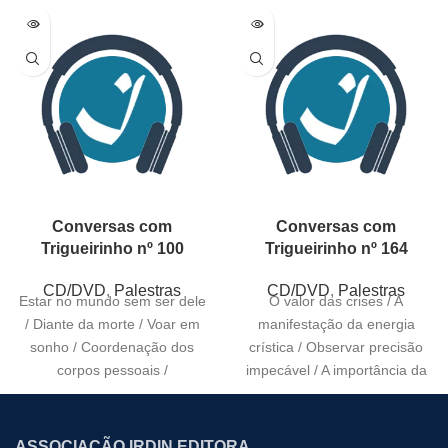
Conversas com
Conversas com
Trigueirinho nº 100
Trigueirinho nº 164
CD/DVD
,
Palestras
CD/DVD
,
Palestras
Estar no mundo sem ser dele
O valor das crises / A
/ Diante da morte / Voar em
manifestação da energia
sonho / Coordenação dos
crística / Observar precisão
corpos pessoais /
impecável / A importância da
atenção e
ASSOCIAÇÃO IRDIN EDITORA