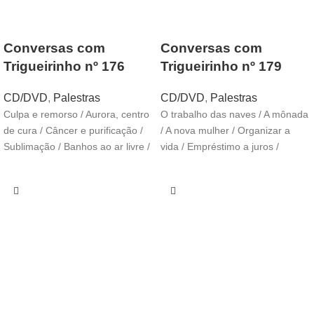
Conversas com
Conversas com
Trigueirinho nº 176
Trigueirinho nº 179
CD/DVD
,
Palestras
CD/DVD
,
Palestras
Culpa e remorso / Aurora, centro
O trabalho das naves / A mônada
de cura / Câncer e purificação /
/ A nova mulher / Organizar a
Sublimação / Banhos ao ar livre /
vida / Empréstimo a juros /