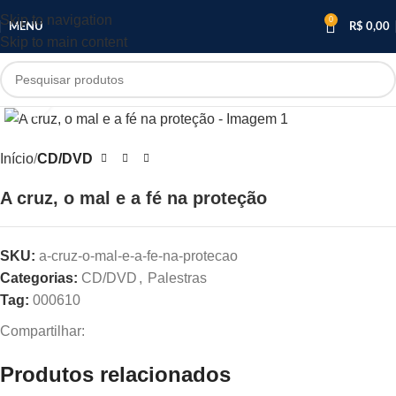
Skip to navigation
0
MENU
R$
0,00
Skip to main content
Clique para ampliar
Início
CD/DVD
A cruz, o mal e a fé na proteção
SKU:
a-cruz-o-mal-e-a-fe-na-protecao
Categorias:
CD/DVD
,
Palestras
Tag:
000610
Compartilhar:
Produtos relacionados