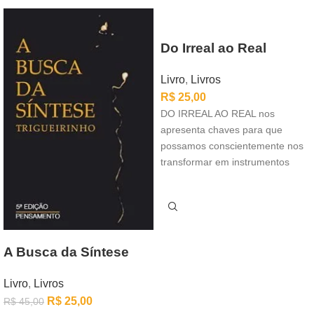
Do Irreal ao Real
Livro
,
Livros
R$
25,00
DO IRREAL AO REAL nos
apresenta chaves para que
possamos conscientemente nos
transformar em instrumentos
positivos da evolução.
Experiências anteriores
A Busca da Síntese
Livro
,
Livros
R$
25,00
R$
45,00