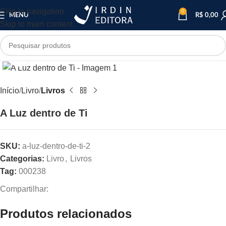
Skip to navigation
0
MENU
R$
0,00
Skip to main content
Clique para ampliar
Início
Livro
Livros
A Luz dentro de Ti
SKU:
a-luz-dentro-de-ti-2
Categorias:
Livro
,
Livros
Tag:
000238
Compartilhar:
Produtos relacionados