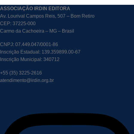
ASSOCIAÇÃO IRDIN EDITORA
Av. Lourival Campos Reis, 507 – Bom Retiro
CEP: 37225-000
Carmo da Cachoeira – MG – Brasil
CNPJ: 07.449.047/0001-86
Inscrição Estadual: 139.359899.00-67
Inscrição Municipal: 340712
+55 (35) 3225-2616
atendimento@irdin.org.br