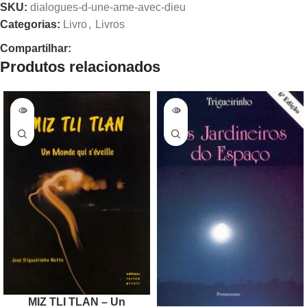
SKU:
dialogues-d-une-ame-avec-dieu
Categorias:
Livro
,
Livros
Compartilhar:
Produtos relacionados
MIZ TLI TLAN – Un