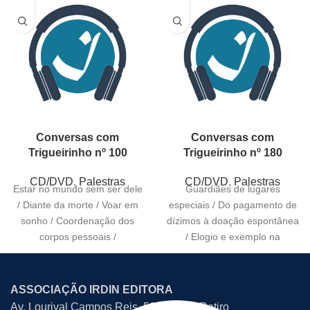
Conversas com
Conversas com
Trigueirinho nº 100
Trigueirinho nº 180
CD/DVD
,
Palestras
CD/DVD
,
Palestras
Estar no mundo sem ser dele
Guardiães de lugares
/ Diante da morte / Voar em
especiais / Do pagamento de
sonho / Coordenação dos
dízimos à doação espontânea
corpos pessoais /
/ Elogio e exemplo na
educação / O
ASSOCIAÇÃO IRDIN EDITORA
Av. Lourival Campos Reis, 507 – Bom Retiro