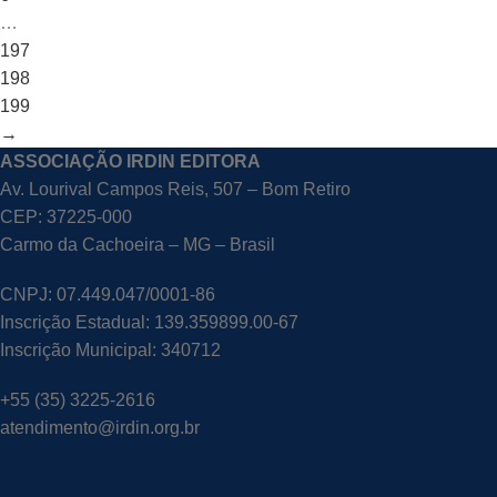
…
197
198
199
→
ASSOCIAÇÃO IRDIN EDITORA
Av. Lourival Campos Reis, 507 – Bom Retiro
CEP: 37225-000
Carmo da Cachoeira – MG – Brasil
CNPJ: 07.449.047/0001-86
Inscrição Estadual: 139.359899.00-67
Inscrição Municipal: 340712
+55 (35) 3225-2616
atendimento@irdin.org.br